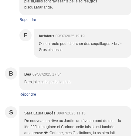
plaisir,elles sont ravissante,belle soirée,gros
bisous,Mariange.
Répondre
F
farfalous
09/07/2025 19:19
Oui en route pour chercher des coquillages..<br />
Gros bisousss
B
Bea
09/07/2025 17:54
Bien jolie cette petite loulotte
Répondre
S
Sara Laura Bagés
09/07/2025 11:15
De nouveau un rêve au Jardin, un rêve au bord du mer... la
fée 🧚🏼‍♀️ a imaginée et Corinne, cette fois si, est tombée
amoureuse 💝. Corinne, mes félicitations, tu as bien fait