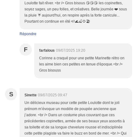
Loulotte fait rêver. <br /> Gros bisous 😘😘😘 les copinettes,
soyez sages, un peu folles, et créatives. Belle journée ❤️ sous
la pluie ☔️ aujourd'hui, on respire après la forte canicule...
Pourtant on continue en été 🍉🌊🍒🌻🏖
Répondre
F
farfalous
09/07/2025 19:20
Corinne a craqué pour une petite Marinette rétro on
les aime bien ces petites en tenue d'époque.<br />
Gros bisouss
S
Sinette
09/07/2025 09:47
Un délicieux museau pour cette petite Loulotte dont le joli
prénom m’évoque un modèle de poupée ancienne que
j’adore. <br /> Dans un costume plus couvrant que ces
précédentes copinettes, armée de ses beaux yeux assortis à
sa toilette et de sa longue chevelure rousse et indisciplinée
cette petite plagiste va faire le buzz en bord de mer. <br /> Qui