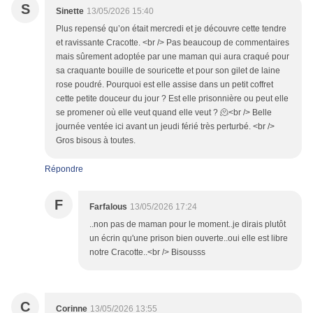
S
Sinette
13/05/2026 15:40
Plus repensé qu’on était mercredi et je découvre cette tendre
et ravissante Cracotte. <br /> Pas beaucoup de commentaires
mais sûrement adoptée par une maman qui aura craqué pour
sa craquante bouille de souricette et pour son gilet de laine
rose poudré. Pourquoi est elle assise dans un petit coffret
cette petite douceur du jour ? Est elle prisonnière ou peut elle
se promener où elle veut quand elle veut ? 🫠<br /> Belle
journée ventée ici avant un jeudi férié très perturbé. <br />
Gros bisous à toutes.
Répondre
F
Farfalous
13/05/2026 17:24
..non pas de maman pour le moment..je dirais plutôt
un écrin qu'une prison bien ouverte..oui elle est libre
notre Cracotte..<br /> Bisousss
C
Corinne
13/05/2026 13:55